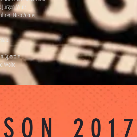
: Jürgen Wulz
führer: Niko Zöhrer
stab:
ian Sperdin
d Wolte
ISON 201