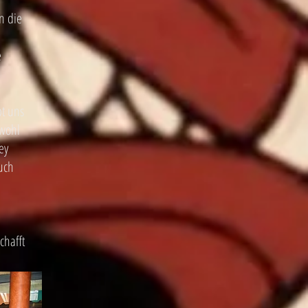
n die
e
t uns
owohl
ey
uch
chafft