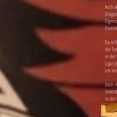
Auch w
Dragon
Eigens
Eiszei
Da sic
die Ti
in der
Liga) 
um ein
Doch n
Unters
es der 