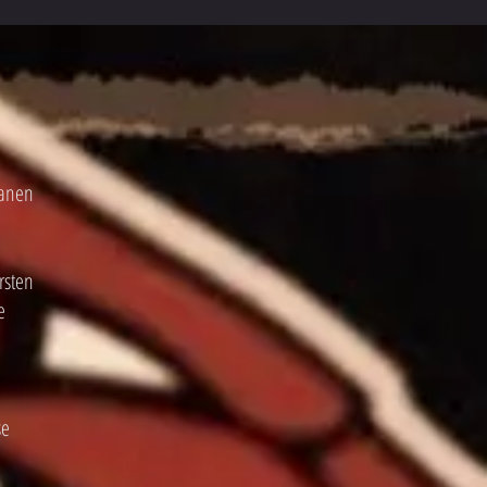
tanen
rsten
e
se