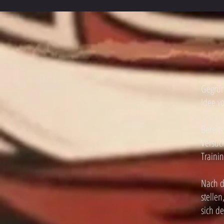
Gegrün
Idee v
Bereits
Versuch
Traini
Nach d
stellen
sich d