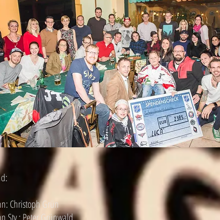
nd:
: Christoph Grün
 Stv.: Peter Grünwald