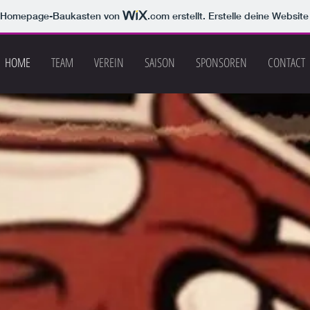
m Homepage-Baukasten von
.com
erstellt. Erstelle deine Websit
HOME
TEAM
VEREIN
SAISON
SPONSOREN
CONTACT