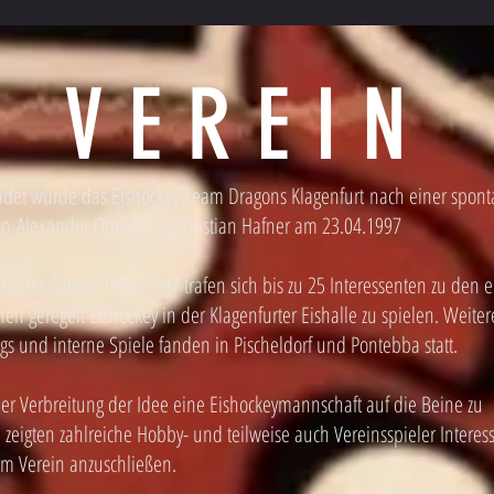
VEREIN
det wurde das Eishockey Team Dragons Klagenfurt nach einer spon
on Alexander Ounitsch & Christian Hafner am 23.04.1997
 in der Saison 1996/1997 trafen sich bis zu 25 Interessenten zu den e
en geregelt Eishockey in der Klagenfurter Eishalle zu spielen. Weiter
ngs und interne Spiele fanden in Pischeldorf und Pontebba statt.
er Verbreitung der Idee eine Eishockeymannschaft auf die Beine zu
, zeigten zahlreiche Hobby- und teilweise auch Vereinsspieler Interes
em Verein anzuschließen.