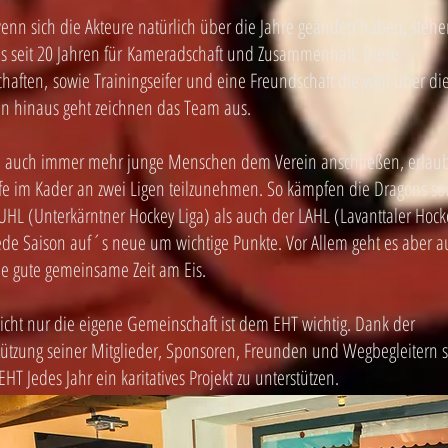
enn sich die Akteure natürlich über die Jahre geändert haben, stehe
s seit 20 Jahren für Kameradschaft und Zusammenhalt. Diese
chaften, sowie Trainingseifer und eine Freundschaft die weit über di
ten hinaus geht zeichnen das Team aus.
h auch immer mehr junge Menschen dem Verein anschließen, erlaub
efe im Kader an zwei Ligen teilzunehmen. So kämpfen die Dragons s
 UHL (Unterkärntner Hockey Liga) als auch der LAHL (Lavanttaler Hock
jede Saison auf´s neue um wichtige Punkte. Vor Allem geht es aber a
e gute gemeinsame Zeit am Eis.
icht nur die eigene Gemeinschaft ist dem EHT wichtig. Dank der
tützung seiner Mitglieder, Sponsoren, Freunden und Wegbegleitern s
EHT Jedes Jahr ein karitatives Projekt zu unterstützen.